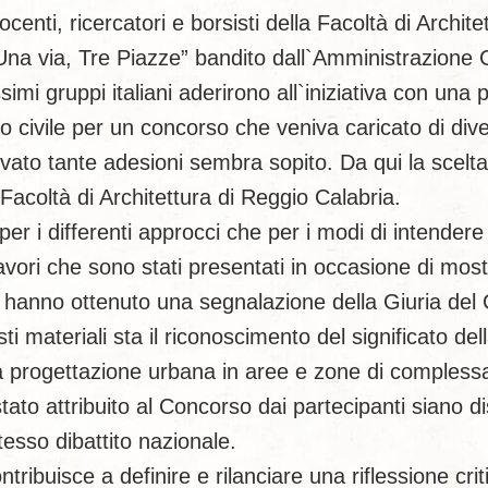
docenti, ricercatori e borsisti della Facoltà di Archi
Una via, Tre Piazze” bandito dall`Amministrazione
imi gruppi italiani aderirono all`iniziativa con una
 civile per un concorso che veniva caricato di diver
tivato tante adesioni sembra sopito. Da qui la scelta
 Facoltà di Architettura di Reggio Calabria.
per i differenti approcci che per i modi di intendere 
i lavori che sono stati presentati in occasione di m
 hanno ottenuto una segnalazione della Giuria del
sti materiali sta il riconoscimento del significato 
lla progettazione urbana in aree e zone di complessa
stato attribuito al Concorso dai partecipanti siano d
stesso dibattito nazionale.
ribuisce a definire e rilanciare una riflessione crit