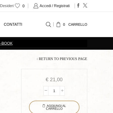
 Desideri
Accedi / Registrati
0
CONTATTI
0
CARRELLO
SCOPRI TUTTE LE
PRO
RETURN TO PREVIOUS PAGE
€
21,00
Il
progetto
AGGIUNGI AL
della
CARRELLO