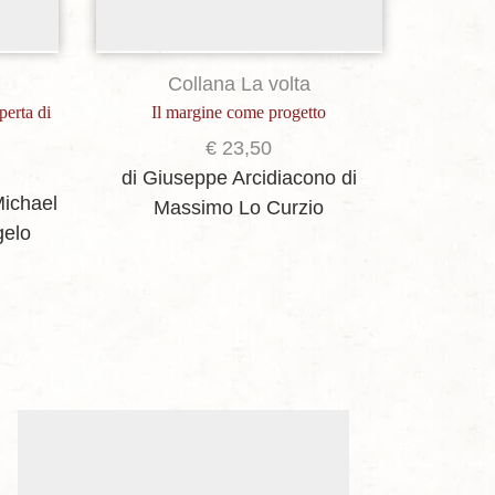
Collana La volta
perta di
Il margine come progetto
La fort
€
23,50
di Giuseppe Arcidiacono
di
Michael
di 
Massimo Lo Curzio
gelo