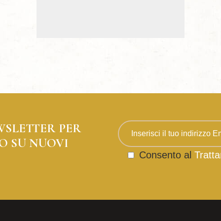
WSLETTER PER
O SU NUOVI
Consento al
Tratta