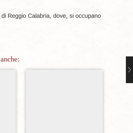
 di Reggio Calabria, dove, si occupano
 anche:
sideri
Aggiungi alla lista dei desideri
Ag