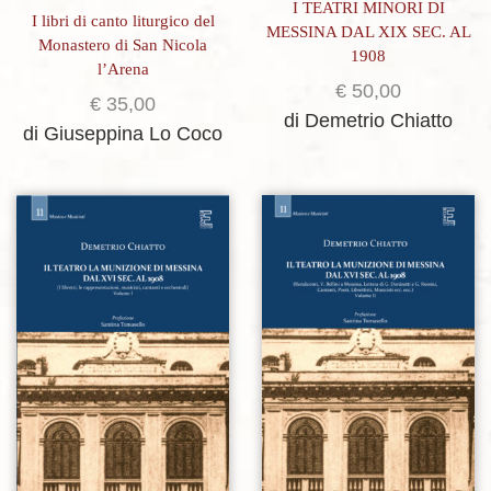
I TEATRI MINORI DI
I libri di canto liturgico del
MESSINA DAL XIX SEC. AL
Monastero di San Nicola
1908
l’Arena
€
50,00
€
35,00
di Demetrio Chiatto
di Giuseppina Lo Coco
Aggiungi alla lista dei desideri
Aggiungi alla lista dei desideri