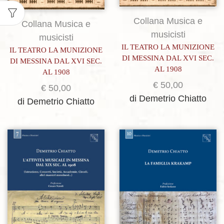
Collana Musica e
Collana Musica e
musicisti
musicisti
IL TEATRO LA MUNIZIONE
IL TEATRO LA MUNIZIONE
DI MESSINA DAL XVI SEC.
DI MESSINA DAL XVI SEC.
AL 1908
AL 1908
€
50,00
€
50,00
di Demetrio Chiatto
di Demetrio Chiatto
Aggiungi alla lista dei desideri
Aggiungi alla lista dei desideri