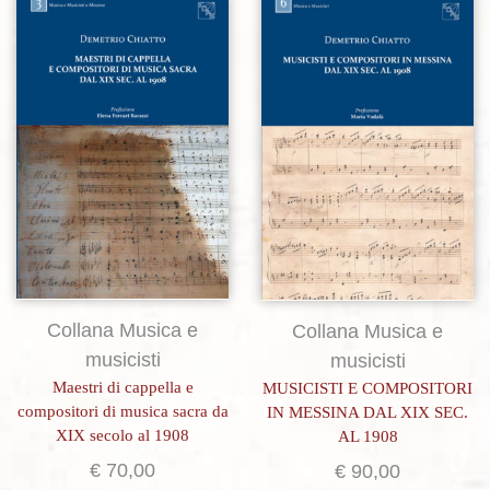
Aggiungi alla lista dei desideri
Aggiungi alla lista dei desideri
Collana Musica e
Collana Musica e
musicisti
musicisti
Maestri di cappella e
MUSICISTI E COMPOSITORI
compositori di musica sacra da
IN MESSINA DAL XIX SEC.
XIX secolo al 1908
AL 1908
€
70,00
€
90,00