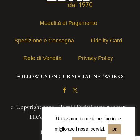
Modalità di Pagamento
Spedizione e Consegna
Fidelity Card
Rete di Vendita
Privacy Policy
FOLLOW US ON OUR SOCIAL NETWORKS
Facebook
Twitter
© Copyright 2020 - Tutti i Diritti sono riservati -
EDAS S.A.S. | P.IVA 03131030839
Utilizziamo i cookie per fornire e
migliorare i nostri servizi.
Ok
Powered by
Iteranea srl