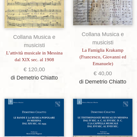
Collana Musica e
Collana Musica e
musicisti
musicisti
La Famiglia Krakamp
L’attività musicale in Messina
(Francesco, Giovanni ed
dal XIX sec. al 1908
Emanuele)
€
120,00
€
40,00
di Demetrio Chiatto
di Demetrio Chiatto
Aggiungi alla lista dei desideri
Aggiungi alla lista dei desideri