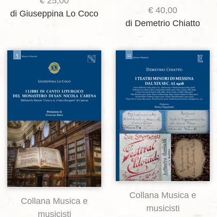
€
25,00
€
40,00
di Giuseppina Lo Coco
di Demetrio Chiatto
Aggiungi alla lista dei desideri
Aggiungi alla lista dei desideri
Collana Musica e
Collana Musica e
musicisti
musicisti