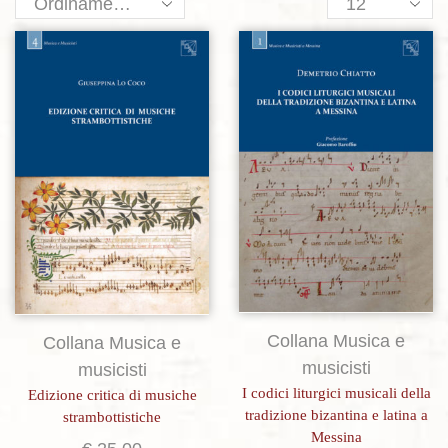
Products
per
page
Aggiungi alla lista dei desideri
Aggiungi alla lista dei desideri
Collana Musica e
Collana Musica e
musicisti
musicisti
I codici liturgici musicali della
Edizione critica di musiche
tradizione bizantina e latina a
strambottistiche
Messina