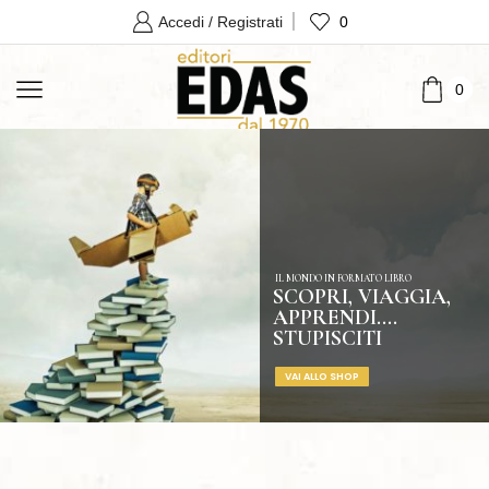
0
Accedi / Registrati
0
IL MONDO IN FORMATO LIBRO
SCOPRI, VIAGGIA,
APPRENDI....
STUPISCITI
VAI ALLO SHOP