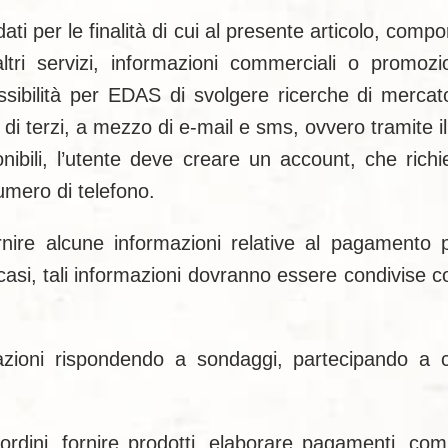
ti per le finalità di cui al presente articolo, compo
ltri servizi, informazioni commerciali o promozio
sibilità per EDAS di svolgere ricerche di mercato
 di terzi, a mezzo di e-mail e sms, ovvero tramite il 
isponibili, l’utente deve creare un account, che r
umero di telefono.
ornire alcune informazioni relative al pagamento p
asi, tali informazioni dovranno essere condivise con v
rmazioni rispondendo a sondaggi, partecipando a c
e ordini, fornire prodotti, elaborare pagamenti, com