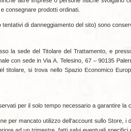
finché altre imprese o persone fisiche svolgano cert
 e consegnare prodotti ordinati.
occo tentativi di danneggiamento del sito) sono conserv
presso la sede del Titolare del Trattamento, e pres
nale con sede in Via A. Telesino, 67 – 90135 Pale
del titolare, si trova nello Spazio Economico Eur
ervati per il solo tempo necessario a garantire la co
one per mancato utilizzo dell’account sullo Store, i 
ore ad un trimestre, fatti salvi eventuali specifici 