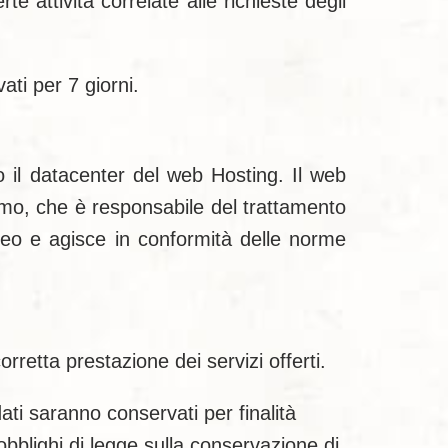
e attività correlate alle richieste degli
ati per 7 giorni.
so il datacenter del web Hosting. Il web
rmo, che è responsabile del trattamento
opeo e agisce in conformità delle norme
rretta prestazione dei servizi offerti.
dati saranno conservati per finalità
obblighi di legge sulla conservazione di