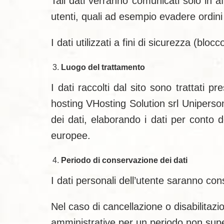
Tali dati verranno comunicati solo in af
utenti, quali ad esempio evadere ordini
I dati utilizzati a fini di sicurezza (bl
Luogo del trattamento
I dati raccolti dal sito sono trattati 
hosting VHosting Solution srl Uniperso
dei dati, elaborando i dati per conto 
europee.
Periodo di conservazione dei dati
I dati personali dell’utente saranno cons
Nel caso di cancellazione o disabilitazi
amministrative per un periodo non superi