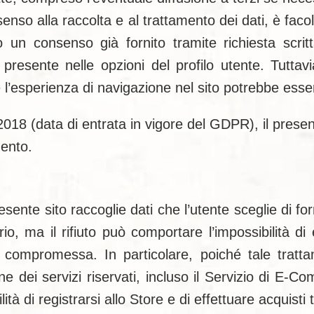
nsenso alla raccolta e al trattamento dei dati, è faco
n consenso già fornito tramite richiesta scritt
e presente nelle opzioni del profilo utente. Tutt
zi e l’esperienza di navigazione nel sito potrebbe e
i entrata in vigore del GDPR), il presente sit
mento.
presente sito raccoglie dati che l’utente sceglie di 
io, ma il rifiuto può comportare l’impossibilità di 
 compromessa. In particolare, poiché tale tratt
ne dei servizi riservati, incluso il Servizio di E-Com
ità di registrarsi allo Store e di effettuare acquisti 