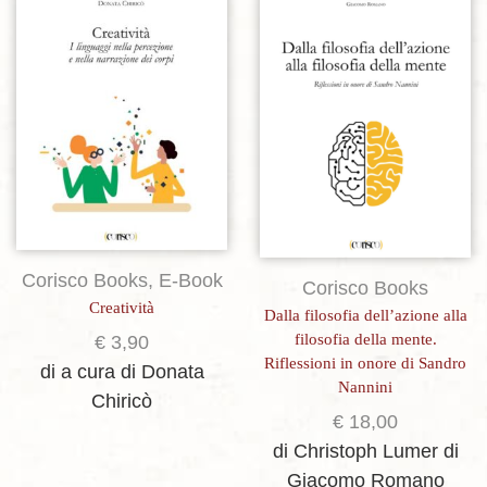
Aggiungi alla lista dei desideri
Aggiungi alla lista dei desideri
Corisco Books
,
E-Book
Corisco Books
Creatività
Dalla filosofia dell’azione alla
filosofia della mente.
€
3,90
Riflessioni in onore di Sandro
di a cura di Donata
Nannini
Chiricò
€
18,00
di Christoph Lumer
di
Giacomo Romano