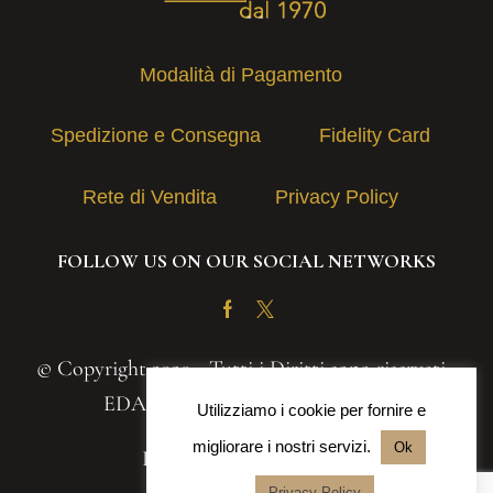
Modalità di Pagamento
Spedizione e Consegna
Fidelity Card
Rete di Vendita
Privacy Policy
FOLLOW US ON OUR SOCIAL NETWORKS
Facebook
Twitter
© Copyright 2020 - Tutti i Diritti sono riservati -
EDAS S.A.S. | P.IVA 03131030839
Utilizziamo i cookie per fornire e
migliorare i nostri servizi.
Ok
Powered by
Iteranea srl
Privacy Policy