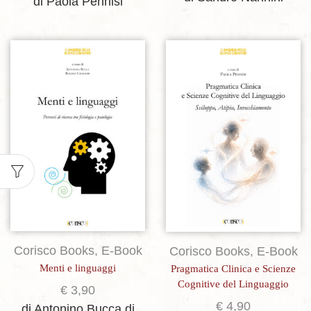
di Paola Pennisi
Aggiungi alla lista dei desideri
Aggiungi alla lista dei desideri
Corisco Books
,
E-Book
Corisco Books
,
E-Book
Menti e linguaggi
Pragmatica Clinica e Scienze
Cognitive del Linguaggio
€
3,90
€
4,90
di Antonino Bucca
di