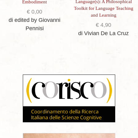
Language(s): A Philosophical
Embodiment
Toolkit for Language Teaching
€
0,00
and Learning
di edited by Giovanni
€
4,90
Pennisi
di Vivian De La Cruz