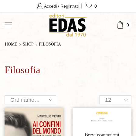
0
Accedi / Registrati
0
FILOSOFIA
HOME
SHOP
Filosofia
Products
per
page
Aggiungi alla lista dei desideri
Aggiungi alla lista dei desideri