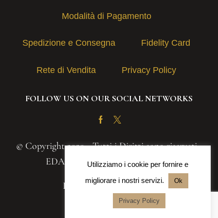
Modalità di Pagamento
Spedizione e Consegna
Fidelity Card
Rete di Vendita
Privacy Policy
FOLLOW US ON OUR SOCIAL NETWORKS
Facebook
Twitter
© Copyright 2020 - Tutti i Diritti sono riservati -
EDAS S.A.S. | P.IVA 03131030839
Utilizziamo i cookie per fornire e
migliorare i nostri servizi.
Ok
Powered by
Iteranea srl
Privacy Policy