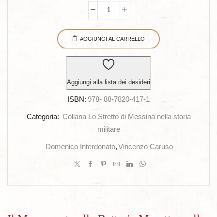
Il
Monumento
AGGIUNGI AL CARRELLO
alla
Batteria
Masotto
e
Aggiungi alla lista dei desideri
alle
ISBN:
978- 88-7820-417-1
Batterie
siciliane
Categoria:
Collana Lo Stretto di Messina nella storia
-
militare
Adua
Domenico Interdonato
,
Vincenzo Caruso
1
marzo
1896
quantità