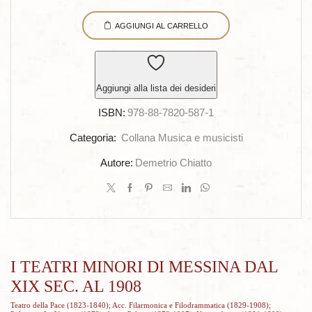
TEATRI
AGGIUNGI AL CARRELLO
MINORI
DI
MESSINA
DAL
Aggiungi alla lista dei desideri
XIX
ISBN:
978-88-7820-587-1
SEC.
AL
Categoria:
Collana Musica e musicisti
1908
Autore:
Demetrio Chiatto
quantità
I TEATRI MINORI DI MESSINA DAL
XIX SEC. AL 1908
Teatro della Pace (1823-1840); Acc. Filarmonica e Filodrammatica (1829-1908);