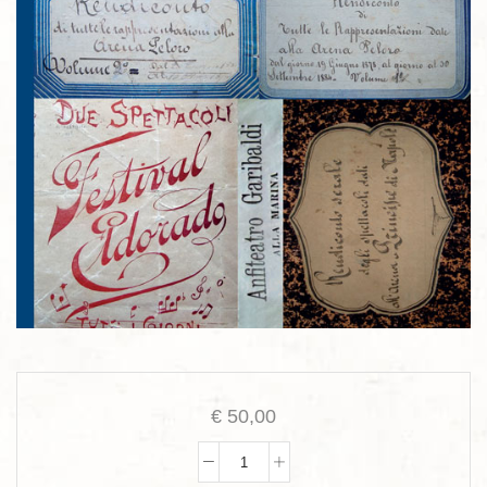
€
50,00
I