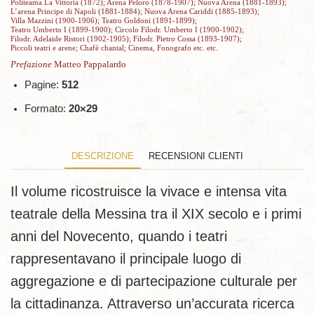
Politeama La Vittoria (1872); Arena Peloro (1878-1907); Nuova Arena (1881-1893);
L’arena Principe di Napoli (1881-1884); Nuova Arena Cariddi (1885-1893);
Villa Mazzini (1900-1906); Teatro Goldoni (1891-1899);
Teatro Umberto I (1899-1900); Circolo Filodr. Umberto I (1900-1902);
Filodr. Adelaide Ristori (1902-1905); Filodr. Pietro Cossa (1893-1907);
Piccoli teatri e arene; Chafè chantal; Cinema, Fonografo etc. etc.
Prefazione
Matteo Pappalardo
Pagine:
512
Formato:
20×29
DESCRIZIONE
RECENSIONI CLIENTI
Il volume ricostruisce la vivace e intensa vita
teatrale della Messina tra il XIX secolo e i primi
anni del Novecento, quando i teatri
rappresentavano il principale luogo di
aggregazione e di partecipazione culturale per
la cittadinanza. Attraverso un’accurata ricerca