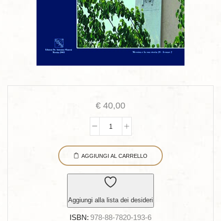
€
40,00
Decorazioni
floreali
AGGIUNGI AL CARRELLO
nell`architettura
Tardo
Liberty
a
Aggiungi alla lista dei desideri
Messina
ISBN:
978-88-7820-193-6