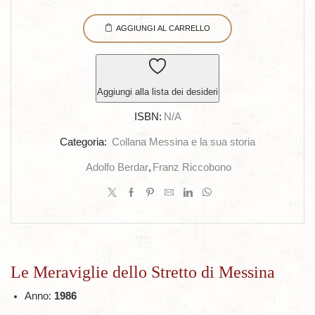
Meraviglie
AGGIUNGI AL CARRELLO
dello
Stretto
di
Messina
Aggiungi alla lista dei desideri
quantità
ISBN:
N/A
Categoria:
Collana Messina e la sua storia
Adolfo Berdar
,
Franz Riccobono
Le Meraviglie dello Stretto di Messina
Anno:
1986