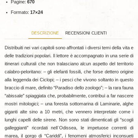
Pagine:
670
Formato:
17×24
DESCRIZIONE
RECENSIONI CLIENTI
Distribuiti nei vari capitoli sono affrontati i diversi temi della vita e
delle tradizioni popolari. Il lettore è accompagnato in una serie di
itinerari culturali che non tralasciano alcun aspetto del territorio
calabro-peloritano: – gli elefanti fossili, che forse dettero origine
alla leggenda dei Ciclopi; – i pesci che vivono soltanto in questo
braccio di mare, definito “Paradiso dello zoologo”; – la rara fauna
“abissale” spiaggiata che, probabilmente, contribuì a far nascere
mostri mitologici; – una foresta sottomarina di Laminarie, alghe
giganti alte sino a 10 metri, che vennero interpretate come i
lunghi capelli delle sirene. Non sono stati dimenticati gli “scogli
galleggianti” ricordati nell`Odissea, le impetuose correnti di
marea, il gorgo di “Cariddi”, i fenomeni atmosferici inconsueti