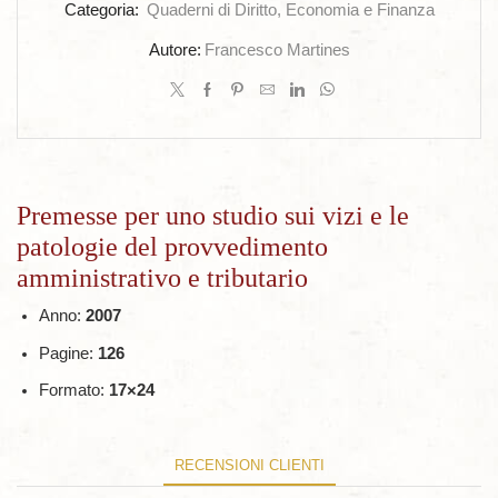
patologie
Categoria:
Quaderni di Diritto, Economia e Finanza
del
Autore:
Francesco Martines
provvedimento
amministrativo
e
tributario
quantità
Premesse per uno studio sui vizi e le
patologie del provvedimento
amministrativo e tributario
Anno:
2007
Pagine:
126
Formato:
17×24
RECENSIONI CLIENTI