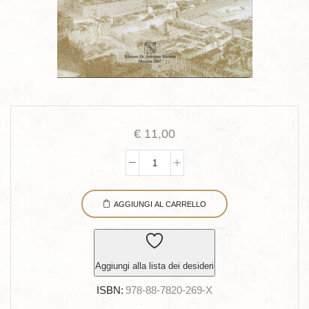
€
11,00
Premesse
per
AGGIUNGI AL CARRELLO
uno
studio
sui
vizi
Aggiungi alla lista dei desideri
e
ISBN:
978-88-7820-269-X
le