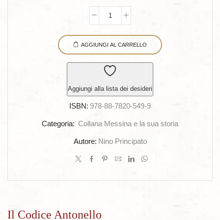
prezzo
prezzo
originale
attuale
Il
era:
è:
Codice
€ 25,00.
€ 18,00.
AGGIUNGI AL CARRELLO
Antonello
quantità
Aggiungi alla lista dei desideri
ISBN:
978-88-7820-549-9
Categoria:
Collana Messina e la sua storia
Autore:
Nino Principato
Il Codice Antonello