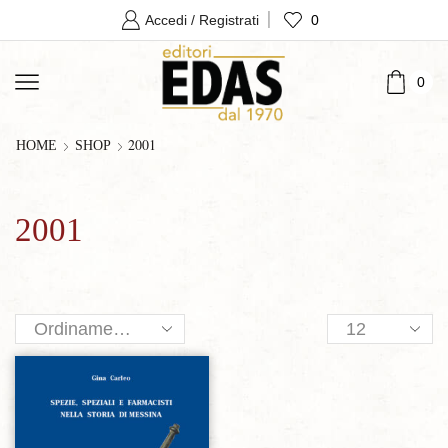
0
Accedi / Registrati
0
2001
HOME
SHOP
2001
Products
per
page
Aggiungi alla lista dei desideri