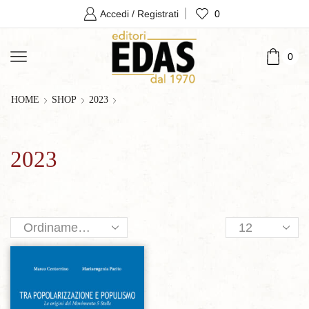
0
Accedi / Registrati
0
HOME
SHOP
2023
2023
Products
per
page
Aggiungi alla lista dei desideri