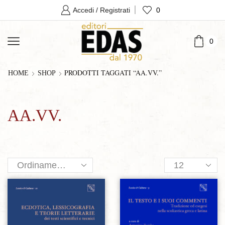
0
Accedi / Registrati
0
PRODOTTI TAGGATI “AA.VV.”
HOME
SHOP
AA.VV.
Products
per
page
Aggiungi alla lista dei desideri
Aggiungi alla lista dei desideri