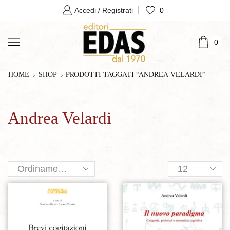
0
Accedi / Registrati
0
PRODOTTI TAGGATI “ANDREA VELARDI”
HOME
SHOP
Andrea Velardi
Products
per
page
Aggiungi alla lista dei desideri
Aggiungi alla lista dei desideri