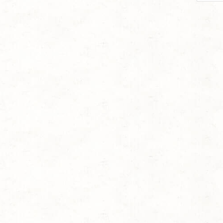
per
page