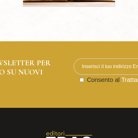
WSLETTER PER
O SU NUOVI
Consento al
Tratta