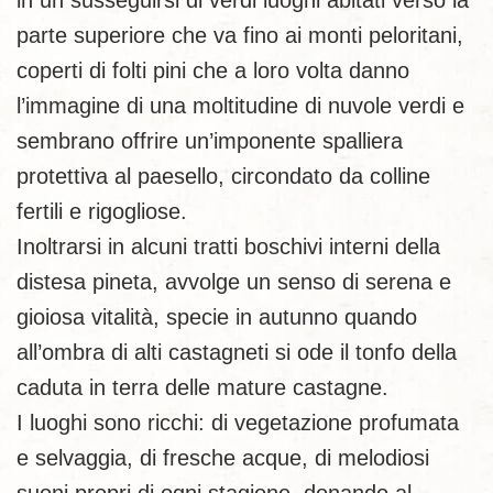
in un susseguirsi di verdi luoghi abitati verso la
parte superiore che va fino ai monti peloritani,
coperti di folti pini che a loro volta danno
l’immagine di una moltitudine di nuvole verdi e
sembrano offrire un’imponente spalliera
protettiva al paesello, circondato da colline
fertili e rigogliose.
Inoltrarsi in alcuni tratti boschivi interni della
distesa pineta, avvolge un senso di serena e
gioiosa vitalità, specie in autunno quando
all’ombra di alti castagneti si ode il tonfo della
caduta in terra delle mature castagne.
I luoghi sono ricchi: di vegetazione profumata
e selvaggia, di fresche acque, di melodiosi