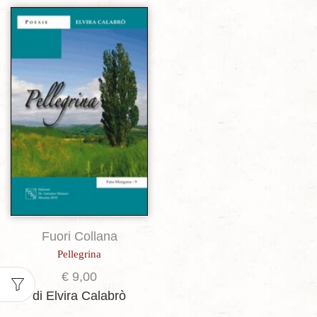
per
page
Aggiungi alla lista dei desideri
Fuori Collana
Pellegrina
€
9,00
di Elvira Calabrò