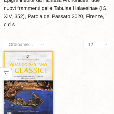
Epigra inedite da Halaesa Archonidea: due
nuovi frammenti delle Tabulae Halaesinae (IG
XIV, 352), Parola del Passato 2020, Firenze,
c.d.s.
Products
per
page
Aggiungi alla lista dei desideri