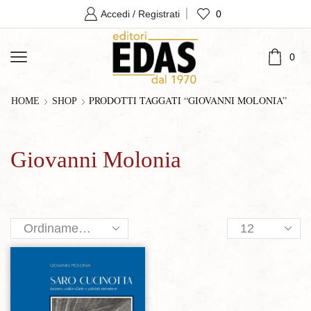
0
Accedi / Registrati
0
PRODOTTI TAGGATI “GIOVANNI MOLONIA”
HOME
SHOP
Giovanni Molonia
Products
per
page
Aggiungi alla lista dei desideri