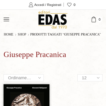
0
Accedi / Registrati
0
PRODOTTI TAGGATI “GIUSEPPE PRACANICA”
HOME
SHOP
Giuseppe Pracanica
Products
per
page
Aggiungi alla lista dei desideri