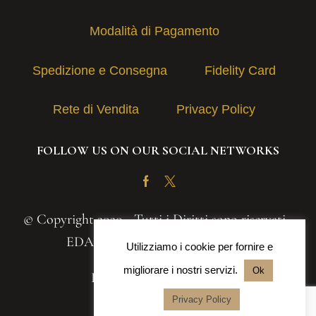
Modalità di Pagamento
Spedizione e Consegna
Fidelity Card
Rete di Vendita
Privacy Policy
FOLLOW US ON OUR SOCIAL NETWORKS
Facebook
Twitter
© Copyright 2020 - Tutti i Diritti sono riservati -
EDAS S.A.S. | P.IVA 03131030839
Utilizziamo i cookie per fornire e
migliorare i nostri servizi.
Ok
Powered by
Iteranea srl
Privacy Policy