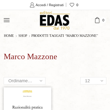
0
Accedi / Registrati
0
PRODOTTI TAGGATI “MARCO MAZZONE”
HOME
SHOP
Marco Mazzone
Products
per
page
Aggiungi alla lista dei desideri