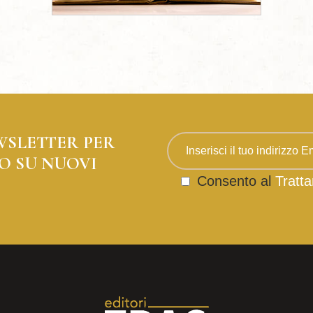
WSLETTER PER
O SU NUOVI
Consento al
Tratta