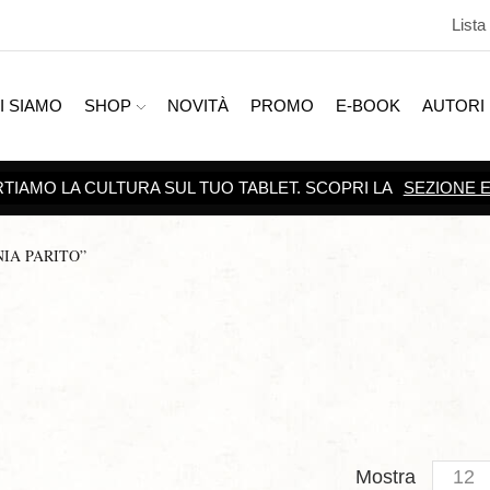
Lista
I SIAMO
SHOP
NOVITÀ
PROMO
E-BOOK
AUTORI
TIAMO LA CULTURA SUL TUO TABLET. SCOPRI LA
SEZIONE 
IA PARITO”
Produc
Mostra