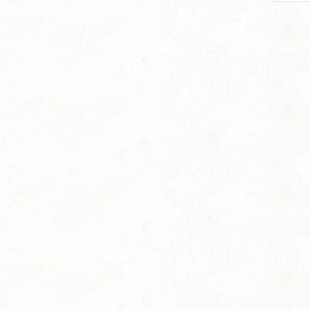
per
page