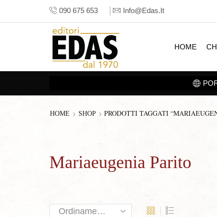
090 675 653
Info@edas.it
HOME
CH
POR
PRODOTTI TAGGATI “MARIAEUGEN
HOME
SHOP
Mariaeugenia Parito