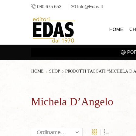
090 675 653
Info@edas.it
HOME
CH
PRODOTTI TAGGATI “MICHELA D’
HOME
SHOP
Michela D’Angelo