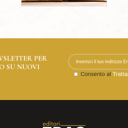
WSLETTER PER
O SU NUOVI
Consento al
Tratta