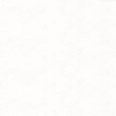
per
page