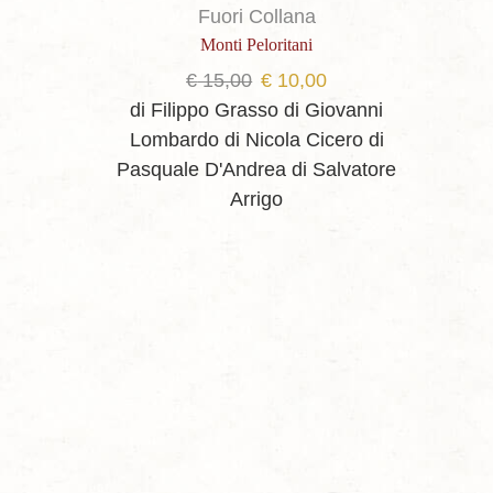
Fuori Collana
Monti Peloritani
Il
Il
€
15,00
€
10,00
prezzo
prezzo
di Filippo Grasso
di Giovanni
originale
attuale
Lombardo
di Nicola Cicero
di
era:
è:
Pasquale D'Andrea
di Salvatore
€ 15,00.
€ 10,00.
Arrigo