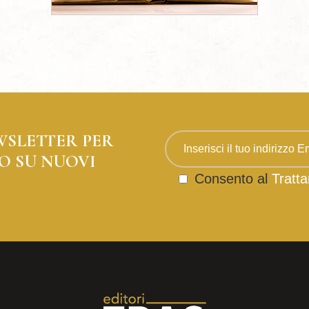
WSLETTER PER
O SU NUOVI
Consento al
Tratta