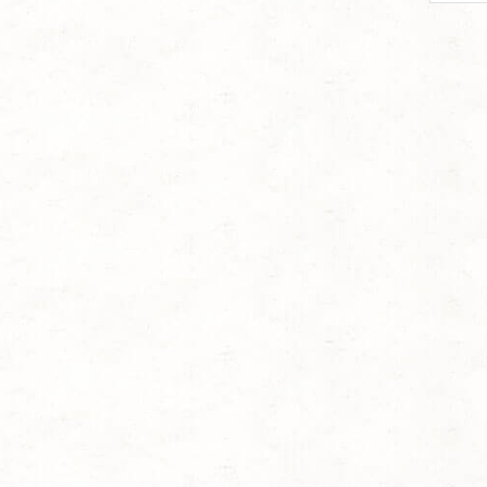
per
page