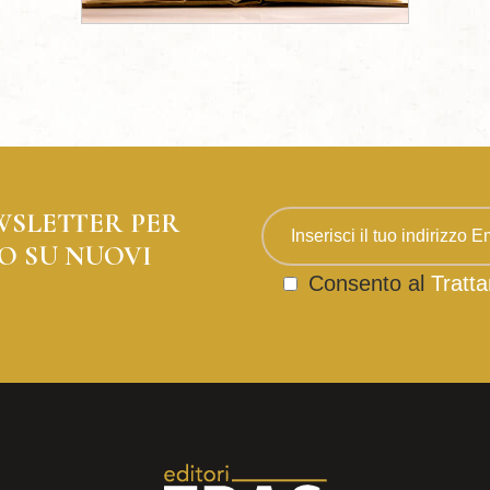
WSLETTER PER
O SU NUOVI
Consento al
Tratta