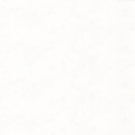
per
page