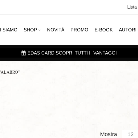
Lista
I SIAMO
SHOP
NOVITÀ
PROMO
E-BOOK
AUTORI
EDAS CARD SCOPRI TUTTI I
VANTAGGI
CALABRÒ”
Produc
Mostra