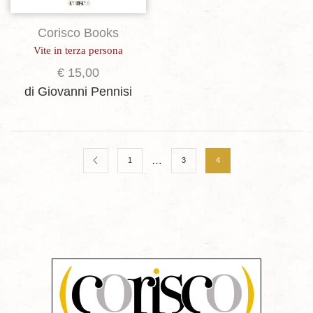
Corisco Books
Vite in terza persona
€
15,00
di Giovanni Pennisi
…
1
3
4