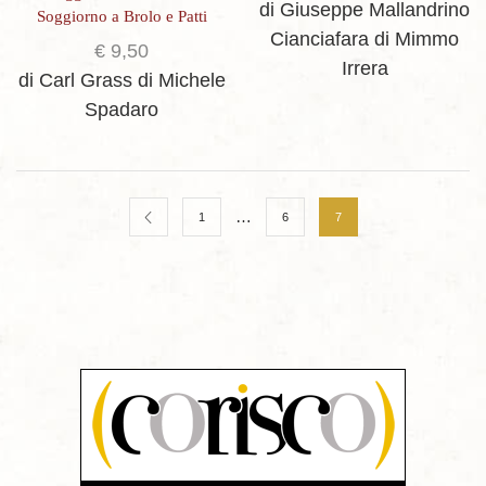
di Giuseppe Mallandrino
Soggiorno a Brolo e Patti
Cianciafara
di Mimmo
€
9,50
Irrera
di Carl Grass
di Michele
Spadaro
…
1
6
7