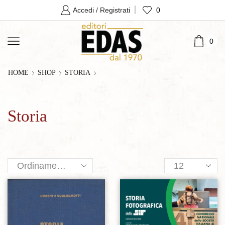
0
Accedi / Registrati
0
HOME
SHOP
STORIA
Storia
Products
per
page
Aggiungi alla lista dei desideri
Aggiungi alla lista dei desideri