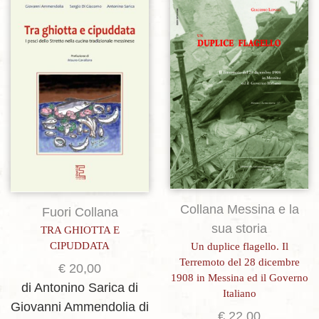
Aggiungi alla lista dei desideri
Aggiungi alla lista dei desideri
Collana Messina e la
Fuori Collana
sua storia
TRA GHIOTTA E
CIPUDDATA
Un duplice flagello. Il
Terremoto del 28 dicembre
€
20,00
1908 in Messina ed il Governo
di Antonino Sarica
di
Italiano
Giovanni Ammendolia
di
€
22,00