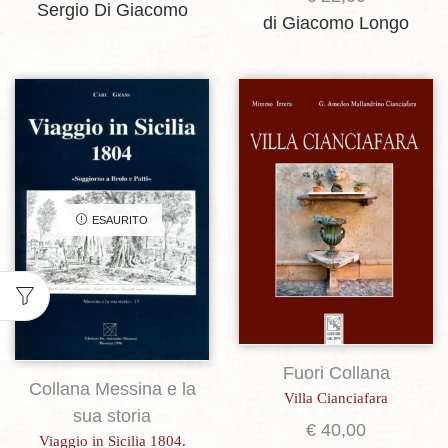
Sergio Di Giacomo
di Giacomo Longo
Aggiungi alla lista dei desideri
Aggiungi alla lista dei desideri
ESAURITO
Fuori Collana
Collana Messina e la
Villa Cianciafara
sua storia
€
40,00
Viaggio in Sicilia 1804.