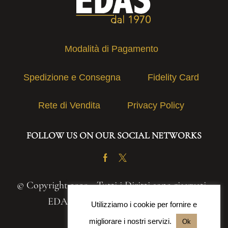
Modalità di Pagamento
Spedizione e Consegna
Fidelity Card
Rete di Vendita
Privacy Policy
FOLLOW US ON OUR SOCIAL NETWORKS
Facebook
Twitter
© Copyright 2020 - Tutti i Diritti sono riservati -
EDAS S.A.S. | P.IVA 03131030839
Utilizziamo i cookie per fornire e
migliorare i nostri servizi.
Ok
Powered by
Iteranea srl