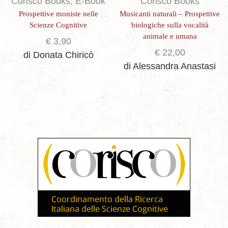
Corisco Books
,
E-Book
Corisco Books
Prospettive moniste nelle
Musicanti naturali – Prospettive
Scienze Cognitive
biologiche sulla vocalità
animale e umana
€
3,90
€
22,00
di Donata Chiricò
di Alessandra Anastasi