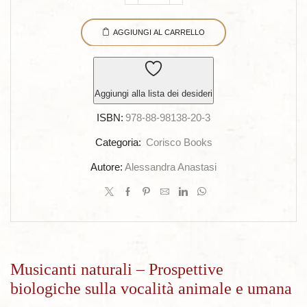
naturali
AGGIUNGI AL CARRELLO
-
Prospettive
biologiche
sulla
Aggiungi alla lista dei desideri
vocalità
ISBN:
978-88-98138-20-3
animale
e
Categoria:
Corisco Books
umana
Autore:
Alessandra Anastasi
quantità
Musicanti naturali – Prospettive
biologiche sulla vocalità animale e umana