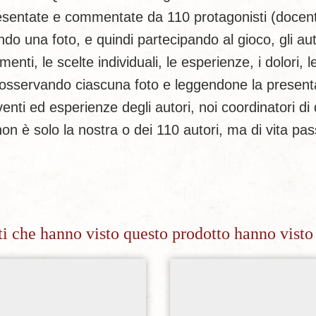
resentate e commentate da 110 protagonisti (docenti
 una foto, e quindi partecipando al gioco, gli aut
enti, le scelte individuali, le esperienze, i dolori, l
no osservando ciascuna foto e leggendone la presenta
venti ed esperienze degli autori, noi coordinatori d
non è solo la nostra o dei 110 autori, ma di vita pa
nti che hanno visto questo prodotto hanno visto
Aggiungi alla lista dei desideri
Aggiungi alla lista dei de