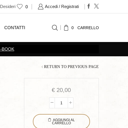
 Desideri
Accedi / Registrati
0
CONTATTI
0
CARRELLO
E-BOOK
RETURN TO PREVIOUS PAGE
€
20,00
110
foto
AGGIUNGI AL
e
CARRELLO