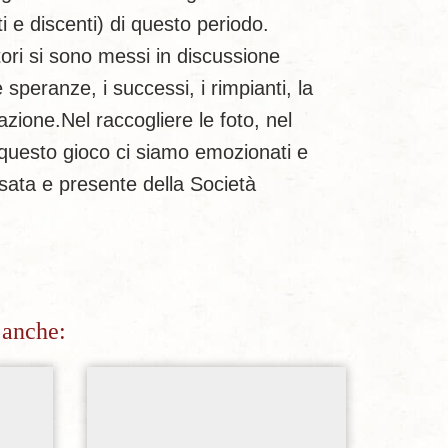
 e discenti) di questo periodo.
ori si sono messi in discussione
e speranze, i successi, i rimpianti, la
zione.Nel raccogliere le foto, nel
i questo gioco ci siamo emozionati e
ssata e presente della Società
 anche:
sideri
Aggiungi alla lista dei desideri
Ag