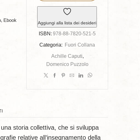
...
lode
quantità
o, Ebook
Aggiungi alla lista dei desideri
ISBN:
978-88-7820-521-5
Categoria:
Fuori Collana
Achille Caputi
,
Domenico Puzzolo
TI
na storia collettiva, che si sviluppa
grafie relative all’insegnamento della