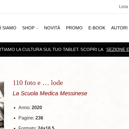
Lista
I SIAMO
SHOP
NOVITÀ
PROMO
E-BOOK
AUTORI
TIAMO LA CULTURA SUL TUO TABLET. SCOPRI LA
SEZIONE 
110 foto e … lode
La Scuola Medica Messinese
Anno:
2020
Pagine:
236
Formato:
24×16,5