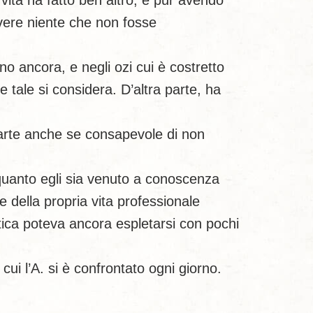
 vita ha fatto ben altro, e pur avendo
ivere niente che non fosse
o ancora, e negli ozi cui è costretto
e tale si considera. D’altra parte, ha
a arte anche se consapevole di non
 quanto egli sia venuto a conoscenza
le della propria vita professionale
stica poteva ancora espletarsi con pochi
n cui l’A. si è confrontato ogni giorno.