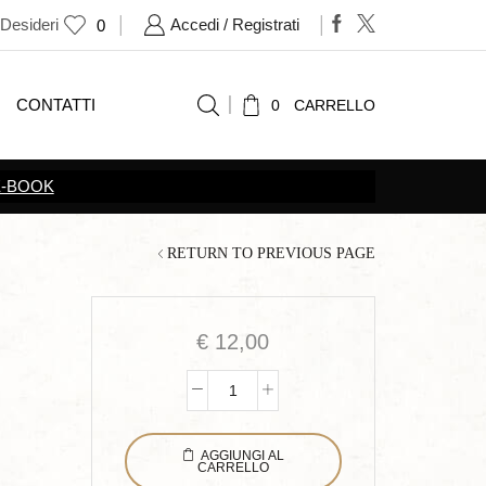
 Desideri
Accedi / Registrati
0
CONTATTI
0
CARRELLO
SCOPRI TUTTE LE
PROMOZIONI
RETURN TO PREVIOUS PAGE
€
12,00
Racconti
di
AGGIUNGI AL
un
CARRELLO