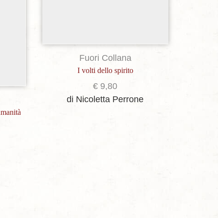
Trattato d
di A
Anton
Fuori Collana
I volti dello spirito
€
9,80
di Nicoletta Perrone
 umanità