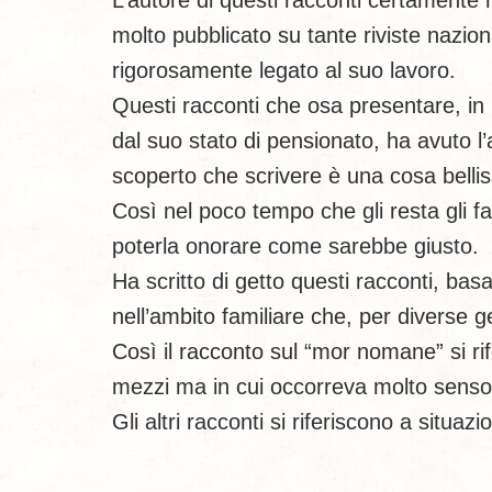
L’autore di questi racconti certamente n
molto pubblicato su tante riviste nazion
rigorosamente legato al suo lavoro.
Questi racconti che osa presentare, in p
dal suo stato di pensionato, ha avuto l’a
scoperto che scrivere è una cosa bellis
Così nel poco tempo che gli resta gli 
poterla onorare come sarebbe giusto.
Ha scritto di getto questi racconti, ba
nell’ambito familiare che, per diverse ge
Così il racconto sul “mor nomane” si ri
mezzi ma in cui occorreva molto senso 
Gli altri racconti si riferiscono a situazi