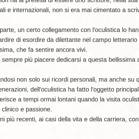
on ha la pretesa di essere uno scrittore, nella sua
ali e internazionali, non si era mai cimentato a scr
arte, un certo collegamento con l’oculistica lo hann
rdire di esordire da dilettante nel campo letterario 
sima, che fa sentire ancora vivi.
fa sempre più piacere dedicarsi a questa bellissim
sandosi non solo sui ricordi personali, ma anche su
nerazioni, dell’oculistica ha fatto l’oggetto principa
ferisce a tempi ormai lontani quando la visita oculi
clinico e passione.
oni più recenti, ai casi della vita e della carriera, co