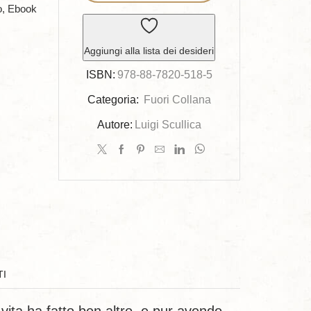
oculista
o, Ebook
quantità
Aggiungi alla lista dei desideri
ISBN:
978-88-7820-518-5
Categoria:
Fuori Collana
Autore:
Luigi Scullica
TI