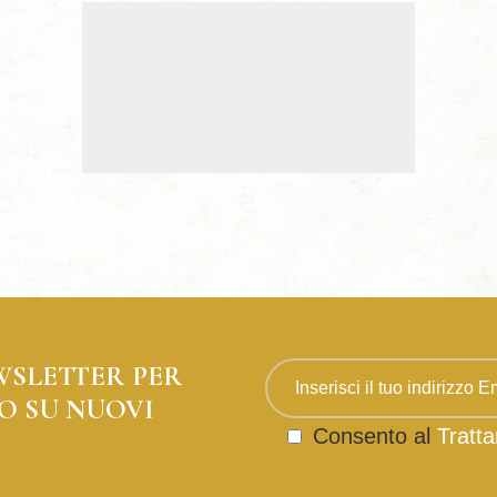
WSLETTER PER
O SU NUOVI
Consento al
Tratta