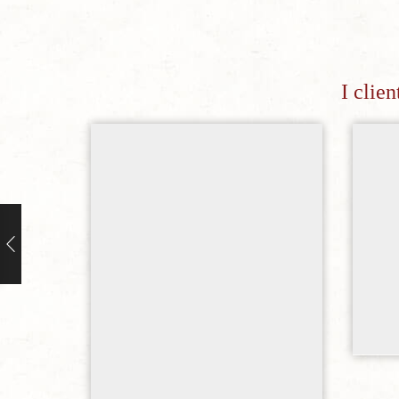
I clie
Aggiungi alla lista dei desideri