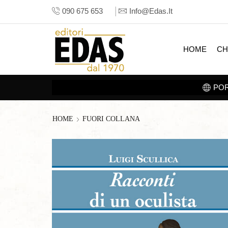
090 675 653
Info@edas.it
HOME
CH
 TABLET. SCOPRI LA
SEZIONE E-BOOK
HOME
FUORI COLLANA