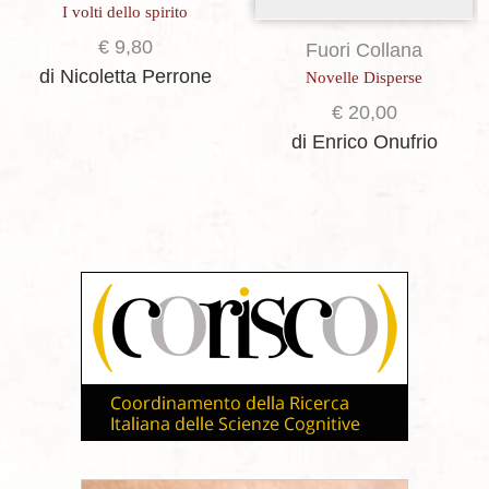
I volti dello spirito
€
9,80
Fuori Collana
di Nicoletta Perrone
Novelle Disperse
€
20,00
di Enrico Onufrio