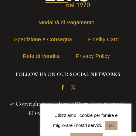
Modalità di Pagamento
Spedizione e Consegna
Fidelity Card
Rete di Vendita
Privacy Policy
FOLLOW US ON OUR SOCIAL NETWORKS
Facebook
Twitter
© Copyright 2020 - Tutti i Diritti sono riservati -
EDAS S.A.S. | P.IVA 03131030839
Utilizziamo i cookie per fornire e
migliorare i nostri servizi.
Ok
Powered by
Iteranea srl