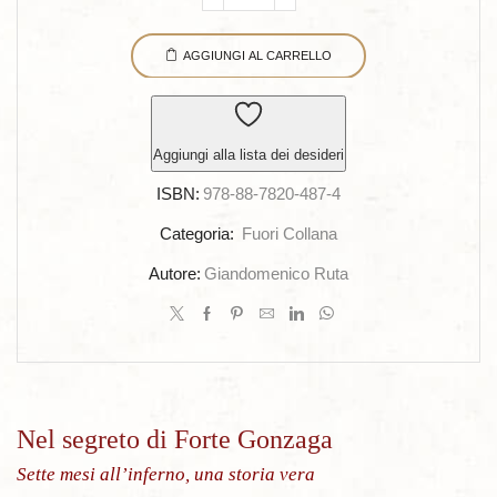
Nel
segreto
AGGIUNGI AL CARRELLO
di
Forte
Gonzaga
quantità
Aggiungi alla lista dei desideri
ISBN:
978-88-7820-487-4
Categoria:
Fuori Collana
Autore:
Giandomenico Ruta
Nel segreto di Forte Gonzaga
Sette mesi all’inferno, una storia vera