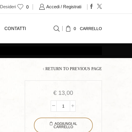
 Desideri
Accedi / Registrati
0
CONTATTI
0
CARRELLO
RETURN TO PREVIOUS PAGE
€
13,00
La
grande
AGGIUNGI AL
beffa
CARRELLO