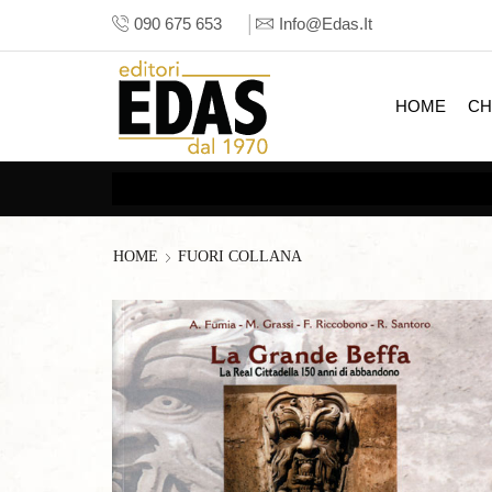
090 675 653
Info@edas.it
HOME
CH
HOME
FUORI COLLANA