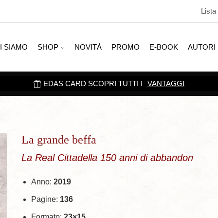
Lista
I SIAMO
SHOP
NOVITÀ
PROMO
E-BOOK
AUTORI
EDAS CARD SCOPRI TUTTI I
VANTAGGI
La grande beffa
La Real Cittadella 150 anni di abbandon
Anno:
2019
Pagine:
136
Formato:
23×15