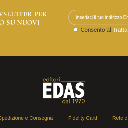
WSLETTER PER
O SU NUOVI
Consento al
Tratta
Spedizione e Consegna
Fidelity Card
Rete d