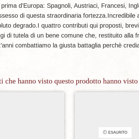
r prima d’Europa: Spagnoli, Austriaci, Francesi, Ing
sso di questa straordinaria fortezza.Incredibile a 
oluto degrado.I quattro contributi qui proposti, brev
leggi di tutela di un bene comune che, restituito alla
’anni combattiamo la giusta battaglia perchè crediamo
nti che hanno visto questo prodotto hanno visto
Aggiungi alla lista dei desideri
Aggiungi alla lista dei de
ESAURITO