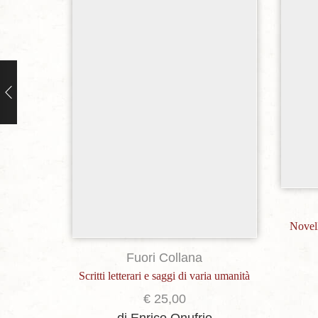
Novell
Fuori Collana
Scritti letterari e saggi di varia umanità
€
25,00
di Enrico Onufrio