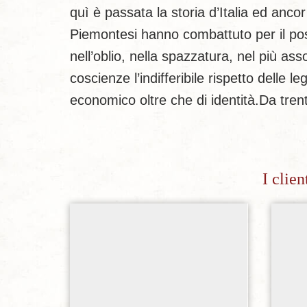
quì è passata la storia d’Italia ed anco
Piemontesi hanno combattuto per il posse
nell’oblio, nella spazzatura, nel più ass
coscienze l’indifferibile rispetto delle 
economico oltre che di identità.Da trent
I clie
Aggiungi alla lista dei desideri