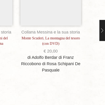
storia
Collana Messina e la sua storia
ni del
Monte Scuderi. La montagna del tesoro
ina
(con DVD)
€
20,00
di Adolfo Berdar
di Franz
Riccobono
di Rosa Schipani De
Collana
Pasquale
Il circo
d