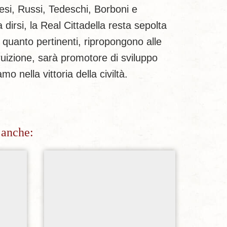
lesi, Russi, Tedeschi, Borboni e
dirsi, la Real Cittadella resta sepolta
i quanto pertinenti, ripropongono alle
 fruizione, sarà promotore di sviluppo
 nella vittoria della civiltà.
 anche:
sideri
Aggiungi alla lista dei desideri
Ag