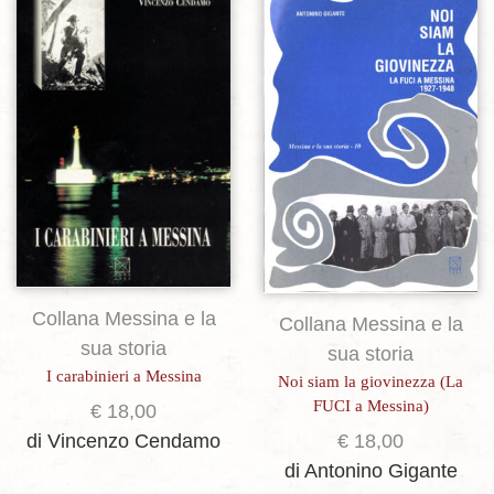
Aggiungi alla lista dei desideri
Aggiungi alla lista dei desideri
Collana Messina e la
Collana Messina e la
sua storia
sua storia
I carabinieri a Messina
Noi siam la giovinezza (La
FUCI a Messina)
€
18,00
€
18,00
di Vincenzo Cendamo
di Antonino Gigante