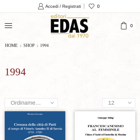
0
Accedi / Registrati
0
1994
HOME
SHOP
1994
Products
per
page
Aggiungi alla lista dei desideri
Aggiungi alla lista dei desideri