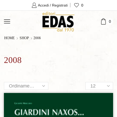
0
Accedi / Registrati
0
2008
HOME
SHOP
2008
Products
per
page
Aggiungi alla lista dei desideri