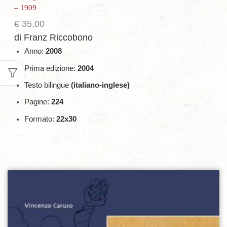
– 1909
€
35,00
di Franz Riccobono
Anno:
2008
Prima edizione:
2004
Testo bilingue
(italiano-inglese)
Pagine:
224
Formato:
22x30
Aggiungi alla lista dei desideri