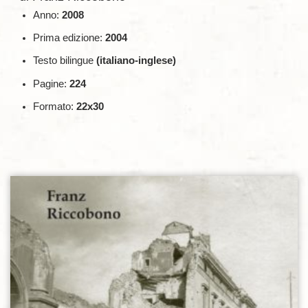
Anno:
2008
Prima edizione:
2004
Testo bilingue
(italiano-inglese)
Pagine:
224
Formato:
22x30
Aggiungi alla lista dei desideri