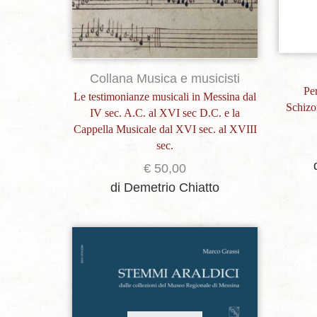
Collana Musica e musicisti
Per
Le testimonianze musicali in Messina dal
Schizof
IV sec. A.C. al XVI sec D.C. e la
Cappella Musicale dal XVI sec. al XVIII
sec.
€
50,00
di Demetrio Chiatto
Aggiungi alla lista dei desideri