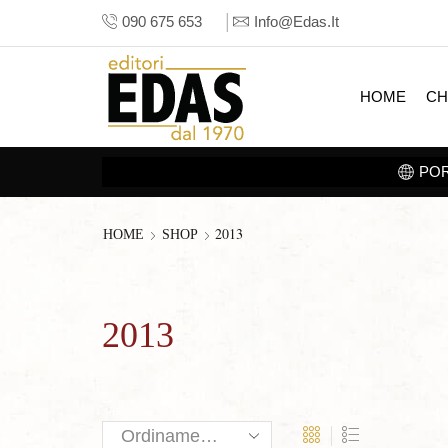
090 675 653
Info@edas.it
HOME
CH
2013
HOME
SHOP
2013