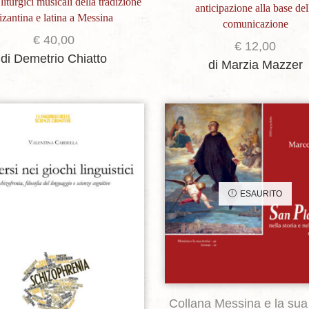
 liturgici musicali della tradizione
anticipazione alla base del
izantina e latina a Messina
comunicazione
€
40,00
€
12,00
di Demetrio Chiatto
di Marzia Mazzer
Aggiungi alla lista dei desideri
Aggiungi alla lista dei de
ESAURITO
Collana Messina e la sua 