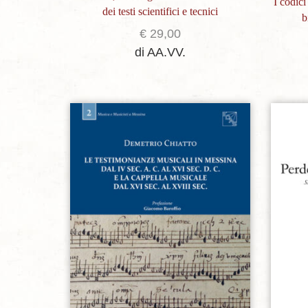
I codici
dei testi scientifici e tecnici
b
€
29,00
di AA.VV.
Aggiungi alla lista dei desideri