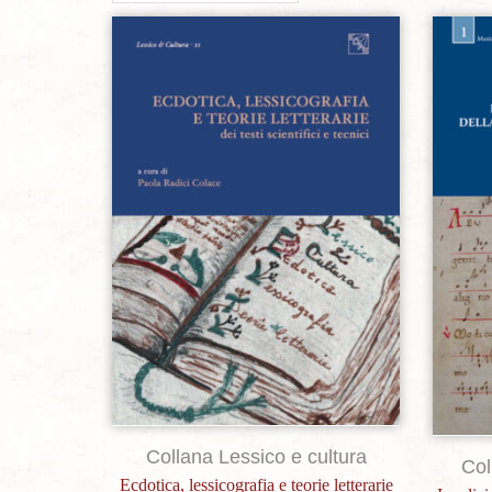
Aggiungi alla lista dei desideri
Collana Lessico e cultura
Col
Ecdotica, lessicografia e teorie letterarie