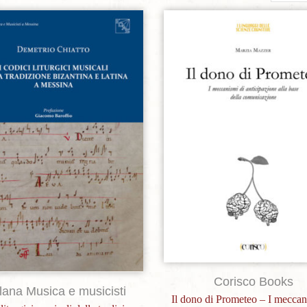
per
page
Aggiungi alla lista dei desideri
Aggiungi alla lista dei de
Corisco Books
lana Musica e musicisti
Il dono di Prometeo – I meccan