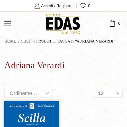
0
Accedi / Registrati
0
PRODOTTI TAGGATI “ADRIANA VERARDI”
HOME
SHOP
Adriana Verardi
Products
per
page
Aggiungi alla lista dei desideri