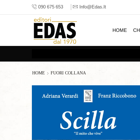
090 675 653
Info@edas.it
HOME
CH
HOME
FUORI COLLANA