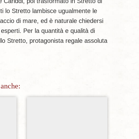
 Cariddi, poi trasformato in Stretto di
tti lo Stretto lambisce ugualmente le
accio di mare, ed è naturale chiedersi
erti. Per la quantità e qualità di
llo Stretto, protagonista regale assoluta
 anche:
sideri
Aggiungi alla lista dei desideri
Ag