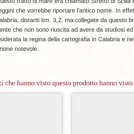
sto tratto di mare era chiamato Stretto di Scilla e
eggini che vorrebbe riportare l’antico nome. In effe
labria, distanti km. 3,2, ma collegate da questo br
te che non sono riuscita ad avere da studiosi ed esp
siderata la regina della cartografia in Calabria e ne
zione notevole.
nti che hanno visto questo prodotto hanno visto
Aggiungi alla lista dei desideri
Aggiungi alla lista dei de