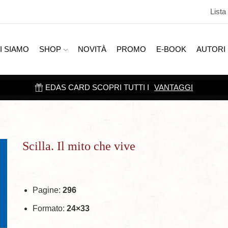
Lista
I SIAMO
SHOP
NOVITÀ
PROMO
E-BOOK
AUTORI
EDAS CARD SCOPRI TUTTI I
VANTAGGI
Scilla. Il mito che vive
Pagine:
296
Formato:
24×33