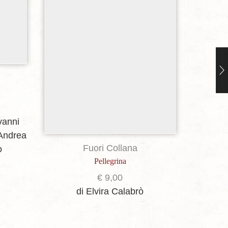
Collana
Il terremo
vanni
d
'Andrea
Fuori Collana
o
Pellegrina
€
9,00
di Elvira Calabrò