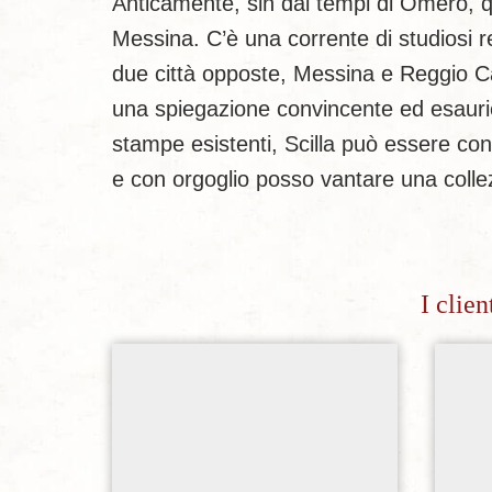
Anticamente, sin dai tempi di Omero, que
Messina. C’è una corrente di studiosi r
due città opposte, Messina e Reggio Ca
una spiegazione convincente ed esaurien
stampe esistenti, Scilla può essere con
e con orgoglio posso vantare una colle
I clie
Aggiungi alla lista dei desideri