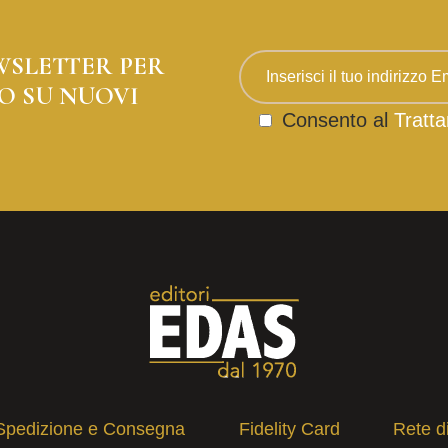
WSLETTER PER
O SU NUOVI
Consento al
Tratta
Spedizione e Consegna
Fidelity Card
Rete d