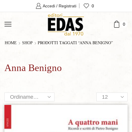
0
Accedi / Registrati
0
PRODOTTI TAGGATI “ANNA BENIGNO”
HOME
SHOP
Anna Benigno
Products
per
page
Aggiungi alla lista dei desideri