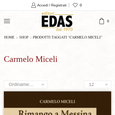
0
Accedi / Registrati
0
PRODOTTI TAGGATI “CARMELO MICELI”
HOME
SHOP
Carmelo Miceli
Products
per
page
Aggiungi alla lista dei desideri