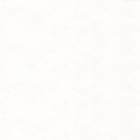
per
page