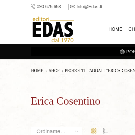
090 675 653
Info@edas.it
HOME
CH
POR
PRODOTTI TAGGATI “ERICA COSE
HOME
SHOP
Erica Cosentino