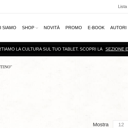
Lista
I SIAMO
SHOP
NOVITÀ
PROMO
E-BOOK
AUTORI
TIAMO LA CULTURA SUL TUO TABLET. SCOPRI LA
SEZIONE 
NTINO”
Produc
Mostra