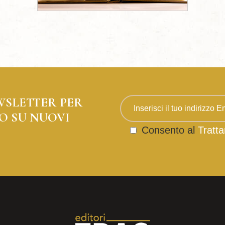
WSLETTER PER
O SU NUOVI
Consento al
Tratta