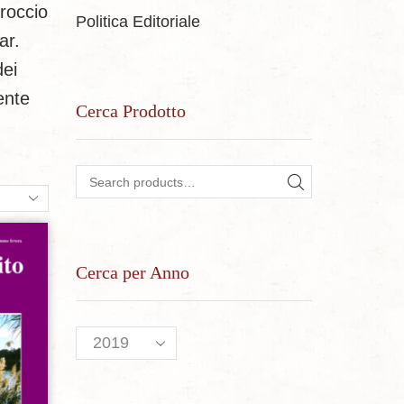
proccio
Politica Editoriale
ar.
dei
ente
Cerca Prodotto
Search for:
ts
SEARCH
Cerca per Anno
sideri