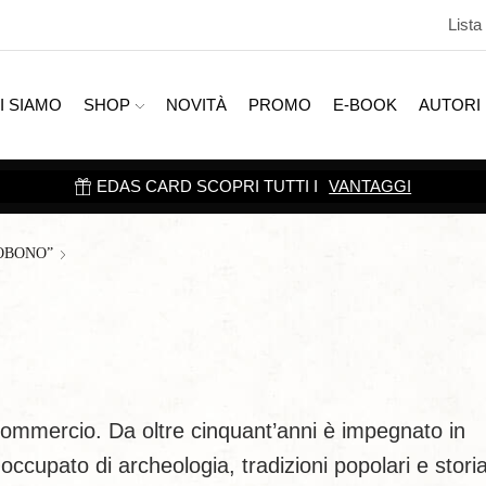
Lista
I SIAMO
SHOP
NOVITÀ
PROMO
E-BOOK
AUTORI
EDAS CARD SCOPRI TUTTI I
VANTAGGI
OBONO”
Commercio. Da oltre cinquant’anni è impegnato in
 occupato di archeologia, tradizioni popolari e stori