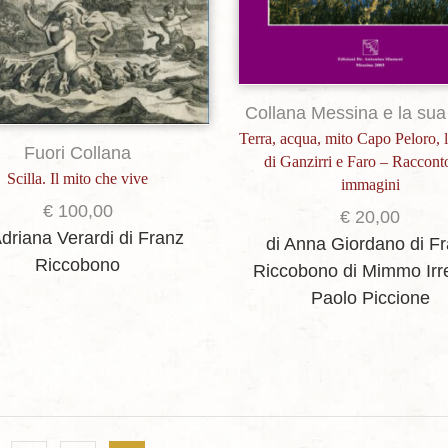
Collana Messina e la sua 
Terra, acqua, mito Capo Peloro, 
Fuori Collana
di Ganzirri e Faro – Raccont
Scilla. Il mito che vive
immagini
€
100,00
€
20,00
Adriana Verardi
di Franz
di Anna Giordano
di F
Riccobono
Riccobono
di Mimmo Irr
Paolo Piccione