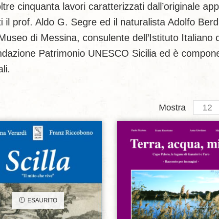
ltre cinquanta lavori caratterizzati dall’originale ap
i il prof. Aldo G. Segre ed il naturalista Adolfo Berd
useo di Messina, consulente dell’Istituto Italiano 
 Fondazione Patrimonio UNESCO Sicilia ed è compon
li.
Produc
Mostra
per
page
Aggiungi alla lista dei desideri
Aggiungi alla lista dei de
ESAURITO