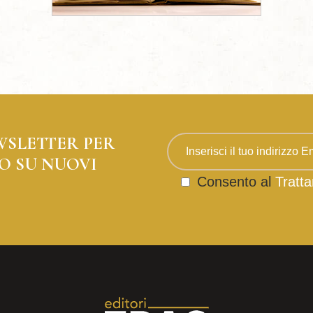
WSLETTER PER
O SU NUOVI
Consento al
Tratta