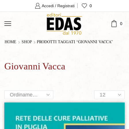
0
Accedi / Registrati
0
PRODOTTI TAGGATI “GIOVANNI VACCA”
HOME
SHOP
Giovanni Vacca
Products
per
page
Aggiungi alla lista dei desideri