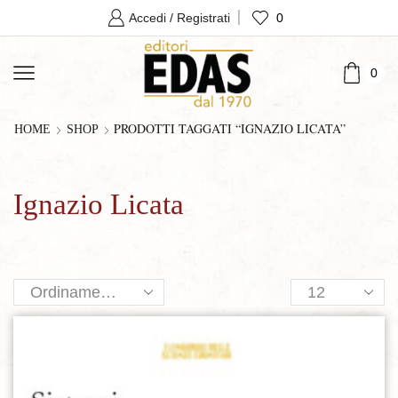
0
Accedi / Registrati
0
PRODOTTI TAGGATI “IGNAZIO LICATA”
HOME
SHOP
Ignazio Licata
Products
per
page
Aggiungi alla lista dei desideri