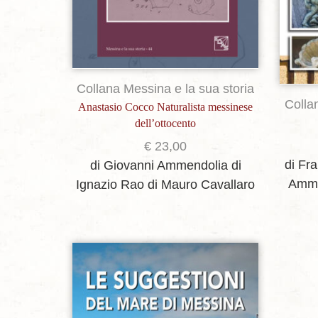
Collana Messina e la sua storia
Colla
Anastasio Cocco Naturalista messinese
dell’ottocento
€
23,00
di Fr
di Giovanni Ammendolia
di
Amme
Ignazio Rao
di Mauro Cavallaro
Aggiungi alla lista dei desideri