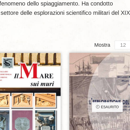
al fenomeno dello spiaggiamento. Ha condotto
settore delle esplorazioni scientifico militari del XIX
Produc
Mostra
per
page
Aggiungi alla lista dei desideri
Aggiungi alla lista dei de
ESAURITO