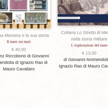
Collana Lo Stretto di Me
na Messina e la sua storia
nella storia militare
Il mare sui muri
L’esplorazione del mare
€
40,00
€
13,00
anz Riccobono
di Giovanni
di Giovanni Ammendol
ndolia
di Ignazio Rao
di
Ignazio Rao
di Mauro Cav
Mauro Cavallaro