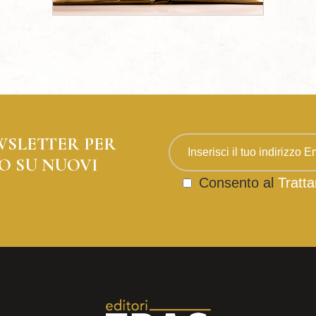
WSLETTER PER
O SU NUOVI
Consento al
Tratta