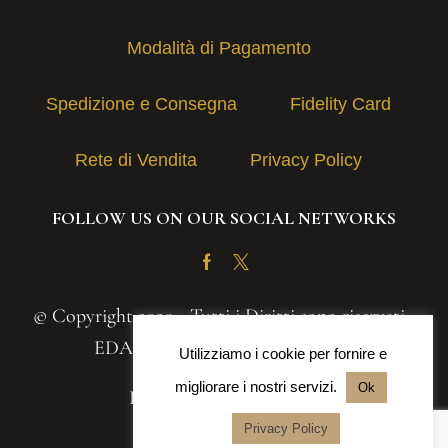
Modalità di Pagamento
Spedizione e Consegna
Fidelity Card
Rete di Vendita
Privacy Policy
FOLLOW US ON OUR SOCIAL NETWORKS
Facebook
Twitter
© Copyright 2020 - Tutti i Diritti sono riservati -
EDAS S.A.S. | P.IVA 03131030839
Utilizziamo i cookie per fornire e
migliorare i nostri servizi.
Ok
Powered by
Iteranea srl
Privacy Policy