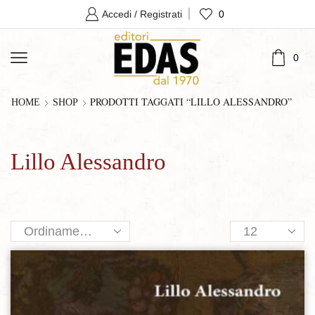
0
Accedi / Registrati
0
PRODOTTI TAGGATI “LILLO ALESSANDRO”
HOME
SHOP
Lillo Alessandro
Products
per
page
Aggiungi alla lista dei desideri