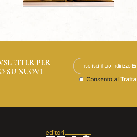
WSLETTER PER
O SU NUOVI
Consento al
Tratta