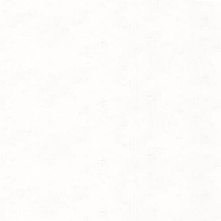
per
page